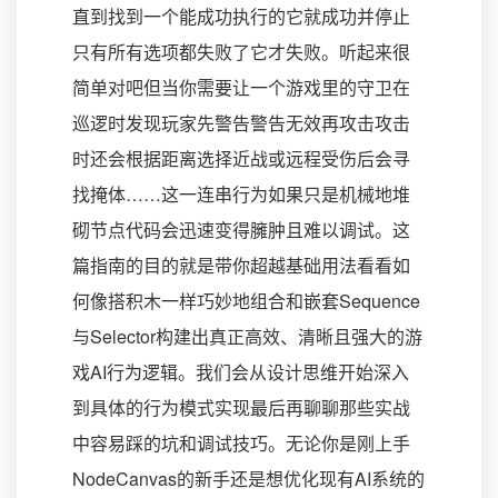
直到找到一个能成功执行的它就成功并停止
只有所有选项都失败了它才失败。听起来很
简单对吧但当你需要让一个游戏里的守卫在
巡逻时发现玩家先警告警告无效再攻击攻击
时还会根据距离选择近战或远程受伤后会寻
找掩体……这一连串行为如果只是机械地堆
砌节点代码会迅速变得臃肿且难以调试。这
篇指南的目的就是带你超越基础用法看看如
何像搭积木一样巧妙地组合和嵌套Sequence
与Selector构建出真正高效、清晰且强大的游
戏AI行为逻辑。我们会从设计思维开始深入
到具体的行为模式实现最后再聊聊那些实战
中容易踩的坑和调试技巧。无论你是刚上手
NodeCanvas的新手还是想优化现有AI系统的