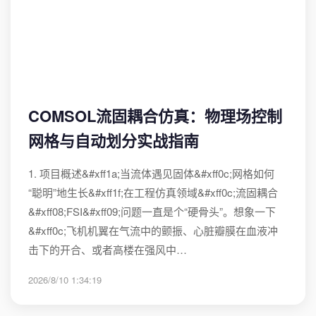
COMSOL流固耦合仿真：物理场控制
网格与自动划分实战指南
1. 项目概述&#xff1a;当流体遇见固体&#xff0c;网格如何
“聪明”地生长&#xff1f;在工程仿真领域&#xff0c;流固耦合
&#xff08;FSI&#xff09;问题一直是个“硬骨头”。想象一下
&#xff0c;飞机机翼在气流中的颤振、心脏瓣膜在血液冲
击下的开合、或者高楼在强风中…
2026/8/10 1:34:19