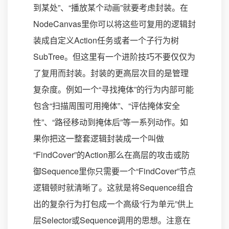
到某处”、“播放某个动画”就要考虑封装。在
NodeCanvas里你可以将这些可复用的逻辑封
装成自定义Action任务或者一个子行为树
SubTree。但这里有一个进阶技巧不要仅仅为
了复用而封装。封装的更高层次目的是管理
复杂度。例如一个“寻找掩体”的行为内部可能
包含“扫描周围可用掩体”、“评估掩体安全
性”、“路径移动到掩体后”等一系列动作。如
果你把这一整套逻辑封装成一个叫做
“FindCover”的Action那么在高层的攻击或防
御Sequence里你只需要一个“FindCover”节点
逻辑顿时就清晰了。这就是将Sequence组合
出的复杂行为打包成一个高级“行为单元”供上
层Selector或Sequence调用的思想。注意在