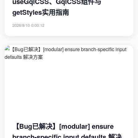
useGqlCSS、GqlCSS组件与
getStyles实用指南
2026/8/10 0:00:12
【Bug已解决】[modular] ensure
branch-specific input defaults 解决