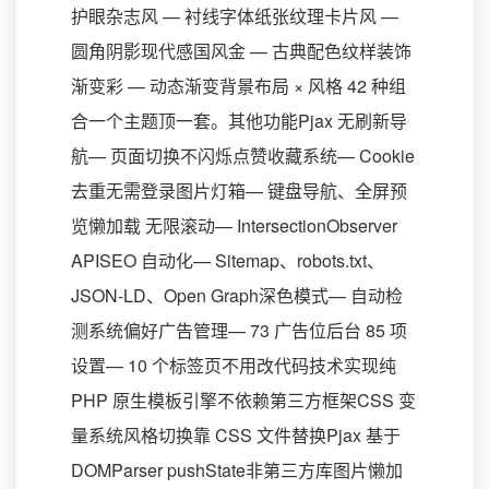
护眼杂志风 — 衬线字体纸张纹理卡片风 —
圆角阴影现代感国风金 — 古典配色纹样装饰
渐变彩 — 动态渐变背景布局 × 风格 42 种组
合一个主题顶一套。其他功能Pjax 无刷新导
航— 页面切换不闪烁点赞收藏系统— Cookie
去重无需登录图片灯箱— 键盘导航、全屏预
览懒加载 无限滚动— IntersectionObserver
APISEO 自动化— Sitemap、robots.txt、
JSON-LD、Open Graph深色模式— 自动检
测系统偏好广告管理— 73 广告位后台 85 项
设置— 10 个标签页不用改代码技术实现纯
PHP 原生模板引擎不依赖第三方框架CSS 变
量系统风格切换靠 CSS 文件替换Pjax 基于
DOMParser pushState非第三方库图片懒加