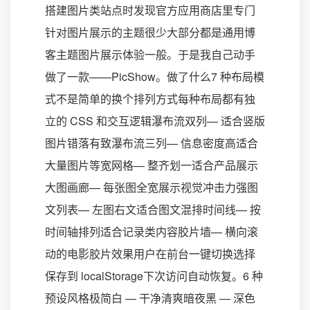
搭建图片类站点时发现官方应用商店里专门
针对图片展示的主题很少大部分都是通用博
客主题图片展示体验一般。于是我自己动手
做了一款——PicShow。做了什么7 种布局模
式不是简单的换个排列方式每种布局都有独
立的 CSS 和交互逻辑瀑布流双列— 适合竖版
图片错落有致瀑布流三列— 信息密度高适合
大量图片等宽网格— 整齐划一适合产品展示
大图画廊— 每张图全宽展示视觉冲击力强图
文列表— 左图右文适合图文混排时间线— 按
时间轴排列适合记录类内容胶片墙— 横向滚
动的电影胶片效果用户在前台一键切换选择
保存到 localStorage下次访问自动恢复。6 种
预设风格极简白 — 干净清爽暗夜黑 — 深色