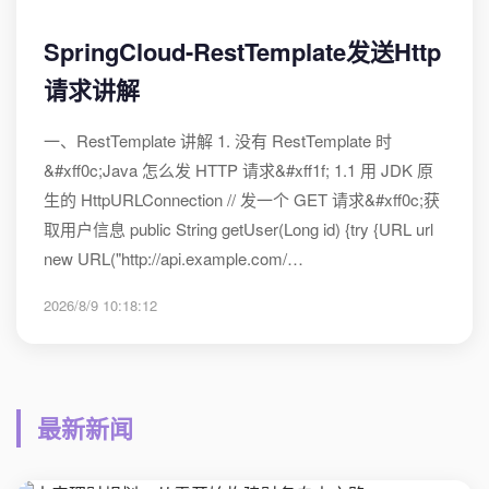
SpringCloud-RestTemplate发送Http
请求讲解
一、RestTemplate 讲解 1. 没有 RestTemplate 时
&#xff0c;Java 怎么发 HTTP 请求&#xff1f; 1.1 用 JDK 原
生的 HttpURLConnection // 发一个 GET 请求&#xff0c;获
取用户信息 public String getUser(Long id) {try {URL url
new URL("http://api.example.com/…
2026/8/9 10:18:12
最新新闻