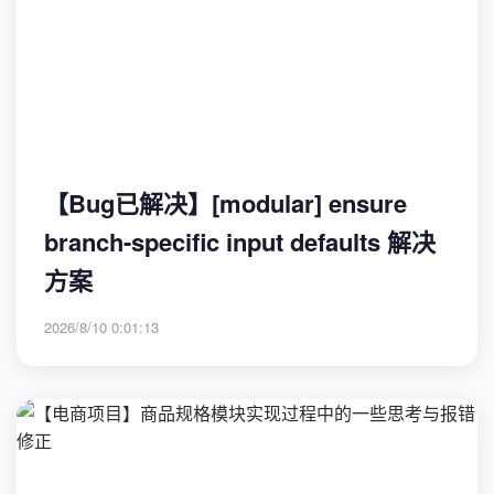
【Bug已解决】[modular] ensure
branch-specific input defaults 解决
方案
2026/8/10 0:01:13