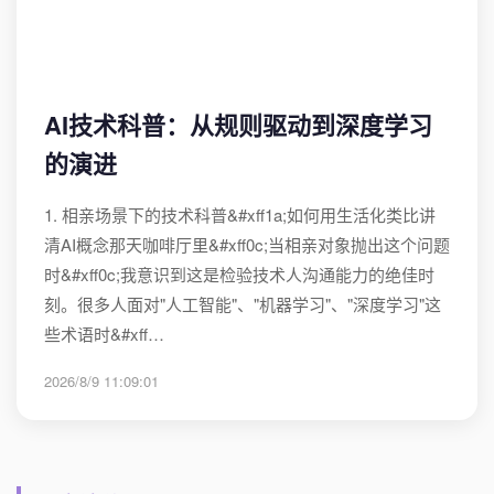
AI技术科普：从规则驱动到深度学习
的演进
1. 相亲场景下的技术科普&#xff1a;如何用生活化类比讲
清AI概念那天咖啡厅里&#xff0c;当相亲对象抛出这个问题
时&#xff0c;我意识到这是检验技术人沟通能力的绝佳时
刻。很多人面对"人工智能"、"机器学习"、"深度学习"这
些术语时&#xff…
2026/8/9 11:09:01