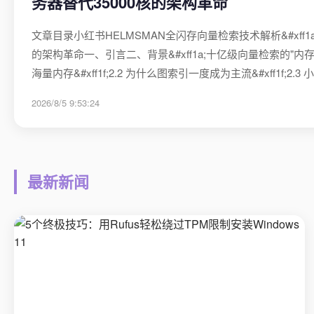
务器替代35000核的架构革命
文章目录小红书HELMSMAN全闪存向量检索技术解析&#xff1a
的架构革命一、引言二、背景&#xff1a;十亿级向量检索的"内存
海量内存&#xff1f;2.2 为什么图索引一度成为主流&#xff1f;2.
2026/8/5 9:53:24
最新新闻