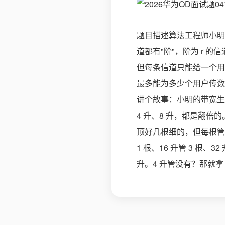
题目描述算法工程师小明
道都有"阶"，阶为 r 
但每条信道只能给一个用
最多能为多少个用户传数据？
讲个故事：小明的带宽生意
4 升、8 升，都是翻倍
顶好几根细的，但每根管子只
1 根、16 升管 3 根、32 
升。4 升管没有？那就拿