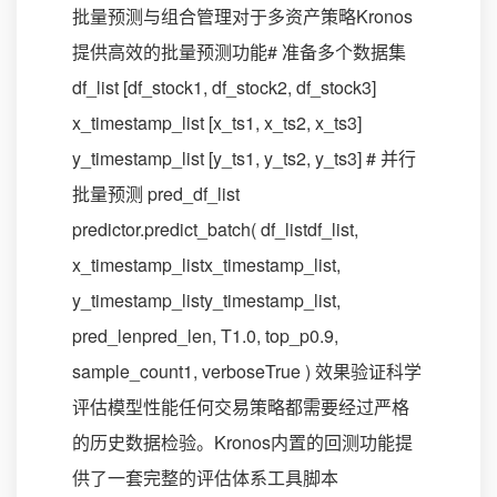
批量预测与组合管理对于多资产策略Kronos
提供高效的批量预测功能# 准备多个数据集
df_list [df_stock1, df_stock2, df_stock3]
x_timestamp_list [x_ts1, x_ts2, x_ts3]
y_timestamp_list [y_ts1, y_ts2, y_ts3] # 并行
批量预测 pred_df_list
predictor.predict_batch( df_listdf_list,
x_timestamp_listx_timestamp_list,
y_timestamp_listy_timestamp_list,
pred_lenpred_len, T1.0, top_p0.9,
sample_count1, verboseTrue ) 效果验证科学
评估模型性能任何交易策略都需要经过严格
的历史数据检验。Kronos内置的回测功能提
供了一套完整的评估体系工具脚本