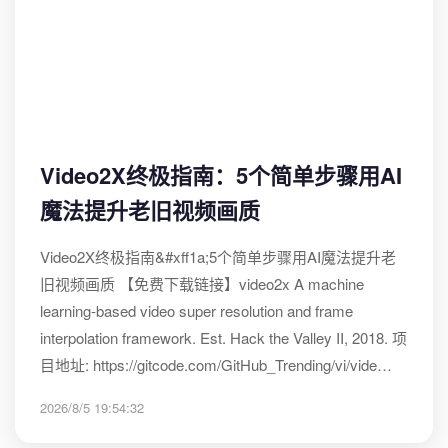
Video2X终极指南：5个简单步骤用AI
魔法提升老旧视频画质
Video2X终极指南&#xff1a;5个简单步骤用AI魔法提升老
旧视频画质 【免费下载链接】video2x A machine
learning-based video super resolution and frame
interpolation framework. Est. Hack the Valley II, 2018. 项
目地址: https://gitcode.com/GitHub_Trending/vi/vide…
2026/8/5 19:54:32