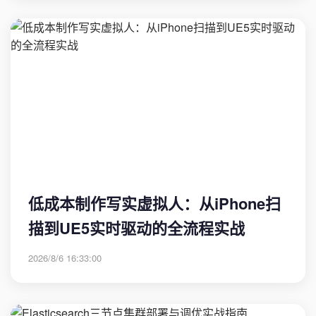
低成本制作写实虚拟人：从iPhone扫
描到UE5实时驱动的全流程实战
2026/8/6 16:33:00