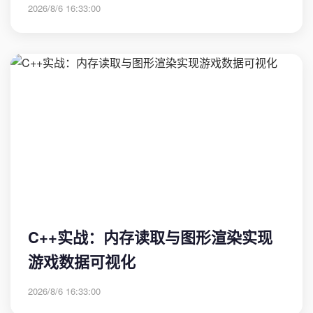
2026/8/6 16:33:00
C++实战：内存读取与图形渲染实现
游戏数据可视化
2026/8/6 16:33:00