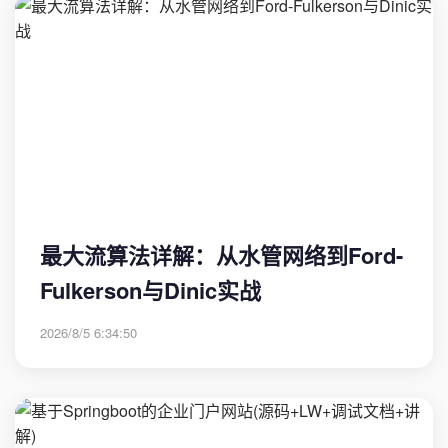
最大流算法详解：从水管网络到Ford-
Fulkerson与Dinic实战
2026/8/5 6:34:50