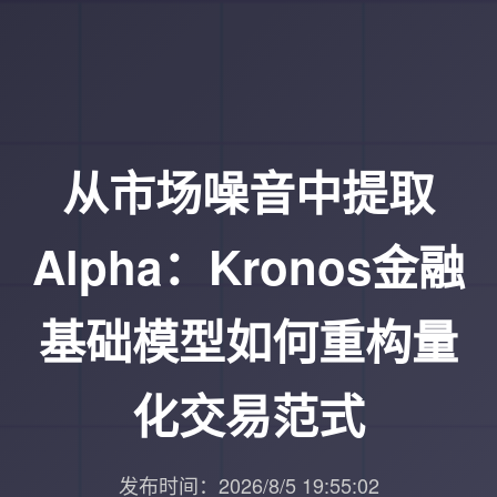
从市场噪音中提取
Alpha：Kronos金融
基础模型如何重构量
化交易范式
发布时间：2026/8/5 19:55:02