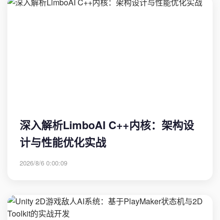
深入解析LimboAI C++内核：架构设
计与性能优化实战
2026/8/6 0:00:09