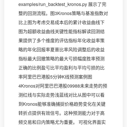
examples/run_backtest_kronos.py 展示了完
整的回测流程。图3Kronos策略与基准指数对
比上图为考虑交易成本后的累计收益曲线下
图为超额收益曲线关键性能指标解读回测结
果提供了多个维度的评估指标年化收益率策
略的年化回报率夏普比率风险调整后的收益
指标最大回撤策略的最大亏损幅度胜率预测
正确的比例盈亏比平均盈利与平均亏损的比
率阿里巴巴港股5分钟K线预测案例图
4Kronos对阿里巴巴港股09988未来走势的预
测红线与实际走势浅蓝线对比从图中可以看
到Kronos能够准确捕捉价格趋势变化在关键
转折点提供有效信号。这种预测能力对于高
频交易和日内策略尤为重要。 可视化界面实