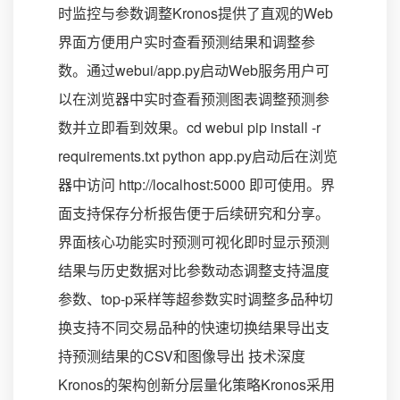
时监控与参数调整Kronos提供了直观的Web
界面方便用户实时查看预测结果和调整参
数。通过webui/app.py启动Web服务用户可
以在浏览器中实时查看预测图表调整预测参
数并立即看到效果。cd webui pip install -r
requirements.txt python app.py启动后在浏览
器中访问 http://localhost:5000 即可使用。界
面支持保存分析报告便于后续研究和分享。
界面核心功能实时预测可视化即时显示预测
结果与历史数据对比参数动态调整支持温度
参数、top-p采样等超参数实时调整多品种切
换支持不同交易品种的快速切换结果导出支
持预测结果的CSV和图像导出 技术深度
Kronos的架构创新分层量化策略Kronos采用