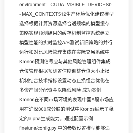
environment: - CUDA_VISIBLE_DEVICES0
- MAX_CONTEXT512生产环境优化建议模型
选择根据计算资源选择合适规模的模型缓存
策略实现预测结果的缓存机制监控系统建立
模型性能的实时监控A/B测试新旧策略的并行
运行和对比风险管理集成在实际交易系统中
Kronos预测信号应与其他风险管理组件集成
仓位管理根据预测置信度调整仓位大小止损
机制结合技术指标设置动态止损组合优化在
多资产间分配资金以降低风险 成功案例
Kronos在不同市场环境的表现中国A股市场应
用在沪深300成分股的测试中Kronos展示了稳
定的alpha生成能力。通过配置示例
finetune/config.py 中的参数设置模型能够适