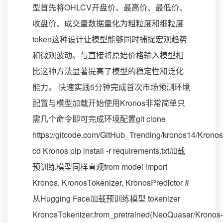
型首先将OHLCV开盘价、最高价、最低价、
收盘价、成交量数据量化为粗粒度和细粒度
token这种设计让模型能够同时捕捉宏观趋势
和微观波动。与直接将原始价格输入模型相
比这种方法显著提高了模型的稳定性和泛化
能力。 快速实践5分钟完成首次市场预测环境
配置与模型加载开始使用Kronos非常简单只
需几个命令即可完成环境配置git clone
https://gitcode.com/GitHub_Trending/kronos14/Kronos
cd Kronos pip install -r requirements.txt加载
预训练模型同样直观from model import
Kronos, KronosTokenizer, KronosPredictor #
从Hugging Face加载预训练模型 tokenizer
KronosTokenizer.from_pretrained(NeoQuasar/Kronos-