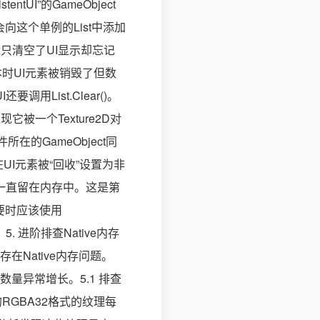
entUI”的GameObject
向这个单例的List中添加
逻辑只清空了UI显示却忘记
本时UI元素被销毁了但数
List.Clear()。
它被一个Texture2D对
所在的GameObject同
在UI元素被“回收”设置为非
字节数据一直留在内存中。这是第
需要时应该使用
5. 进阶排查Native内存
Native内存问题。
lip的数量异常增长。5.1 排查
的RGBA32格式的纹理每