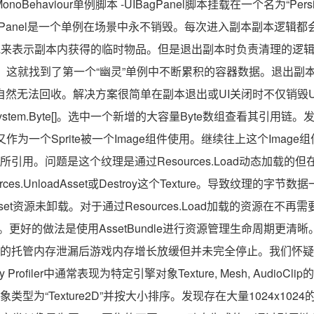
noBehaviour单例脚本 -UIBagPanel脚本挂载在一个名为“Persist
gPanel是一个单例在场景中永不销毁。每次进入副本副本逻辑都会
ItemData来表示副本内获得的临时物品。但是退出副本时负责清理的
据。这就找到了第一个“幽灵”单例中不断累积的容器数据。退出副
无法回收。解决方案很简单在副本退出或UI关闭时不仅销毁UI还要调用
tem.Byte[]。选中一个新增的大容量Byte数组查看其引用链。发现
D又作为一个Sprite被一个Image组件使用。继续往上这个Image组件
引用。问题是这个纹理是通过Resources.Load动态加载的但
ces.UnloadAsset或Destroy这个Texture。导致纹理的
set资源未卸载。对于通过Resources.Load加载的资源在不再
dAsset。更好的做法是使用AssetBundle进行资源管理生命周期更清晰。
的托管内存泄漏后游戏内存增长放缓但并未完全停止。我们怀疑存在
y Profiler中通常表现为特定引擎对象Texture, Mesh, AudioC
型为“Texture2D”并按大小排序。发现存在大量1024x1024