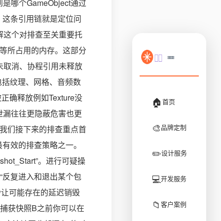
哪个GameObject通过
ect。这条引用链就是定位问
两大类理解这个对排查至关重要托
ss实例等所占用的内存。这部分
件监听未取消、协程引用未释放
内存包括纹理、网格、音频数
确释放例如Texture没
🏠
首页
ve内存泄漏往往更隐蔽危害也更
🎨
品牌定制
因此我们接下来的排查重点首
是最有效的排查策略之一。
✏️
设计服务
t_Start”。进行可疑操
“反复进入和退出某个包
💻
开发服务
秒让可能存在的延迟销毁
📁
客户案例
推荐在捕获快照B之前你可以在