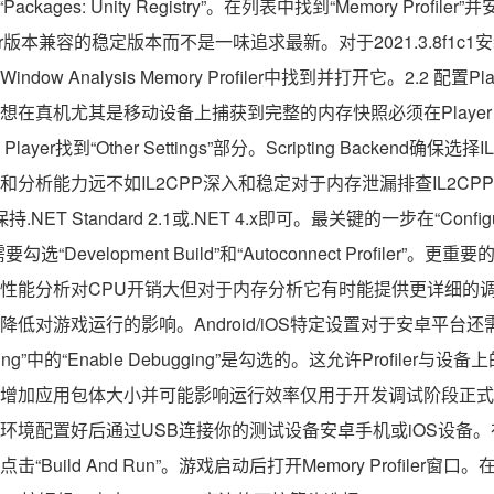
换到“Packages: Unity Registry”。在列表中找到“Memory Pro
ditor版本兼容的稳定版本而不是一味追求最新。对于2021.3.8f1
w Analysis Memory Profiler中找到并打开它。2.2 配置Play
在真机尤其是移动设备上捕获到完整的内存快照必须在Player Se
gs Player找到“Other Settings”部分。Scripting Backend确
分析能力远不如IL2CPP深入和稳定对于内存泄漏排查IL2CPP
l通常保持.NET Standard 2.1或.NET 4.x即可。最关键的一步在“Conf
要勾选“Development Build”和“Autoconnect Profiler”。更重要
。虽然深度性能分析对CPU开销大但对于内存分析它有时能提供更详细
对游戏运行的影响。Android/iOS特定设置对于安卓平台还需要在“
ugging”中的“Enable Debugging”是勾选的。这允许Profile
增加应用包体大小并可能影响运行效率仅用于开发调试阶段正式发
境配置好后通过USB连接你的测试设备安卓手机或iOS设备。在Unit
ild And Run”。游戏启动后打开Memory Profiler窗口。在Me