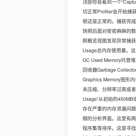
顶部你会看到一个“Capture
切正常Profiler会
顿这是正常的。捕获完成
快照后面对密密麻麻的数据新
照概览视图发现异常捕获快照
Usage总内存使用量
GC Used Memory
回收器Garbage Co
Graphics Memor
未压缩、分辨率过高或者资
Usage”从初始的450M
存在严重的内存泄漏问题。3.
细的分析界面。这里有两个
程序集等排序。这是寻找“