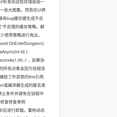
链分析发现这些纹理是由一
并成一张大图集。然而在UI界
有bug缓存键生成不合
”不合理的缓存策略。解
最少使用策略进行淘汰。
nEnterDungeon()
sync(int id) {
onds(1.0f); // ... 如果协
可能引用的所有对象会因为协程迭
获了外部类的this引用
erator或编译器生成的匿名类
确的停止条件并避免在协程中
了修复修复单例
用完毕后进行卸载。重构动态