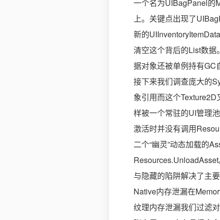
一个名为UIBagPanel的Mo
上。关键点出现了UIBa
新的UIInventory
清空这个背后的List数
据对象还被单例持有GC自然
接下来我们调查庞大的Sys
象引用而这个Texture2
样被一个常驻的UI管理池所
激活时并没有调用Resour
二个“幽灵”动态加载的As
Resources.Unloa
与隐藏的陷阱解决了主要
Native内存泄漏在Memor
纹理内存泄漏我们过滤对象类