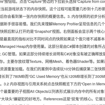
”按钮组。点击“Capture”旁边的下拉箭头选择“Capture from conn
开始捕获当前游戏状态下的内存快照。这个过程可能需要几秒到十几
后你会看到第一张内存快照的概要信息。3. 内存快照的初步分
手很容易懵。我们先来理解Memory Profiler呈现信息的几个
后默认打开的是“Snapshot”视图。右侧面板会显示两个核心摘要To
。这是最直观的指标对比不同时间点的快照如果这个值只增不减基
托管堆Managed Heap内存使用量。这部分是由C#脚本创建的对象所
llector, GC管理。如果这部分持续增长说明有C#对象没有被正确
y图形内存。主要存放纹理Texture、网格Mesh、着色器Shader
源重复加载。在我们的案例中连续玩10分钟后捕获第二张快照发现“To
B增长到了780MB而“GC Used Memory”也从120MB增长到了
2 内存视图与引用关系树点击快照概览下方的“Open in Memor
最重要的子视图All Objects以列表形式展示内存中的所有
大块头”嫌疑犯的好地方。References这是“捉鬼”的核心。它