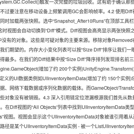
码System.GC.Collect()触发一次完整的垃圾回收。这有助于确
过要注意在移动设备上频繁调用GC会影响帧率。4.2 使用Dif
你可以同时加载两张快照。选中“Snapshot_After10Runs”在顶部工具栏
art”。这时视图会自动切换到“Diff”模式。Diff视图会高亮显示两张
中没有的对象。这些是可疑对象的主要来源。移除对象Removed
们期望的。内存大小变化列表可以按“Size Diff”排序让我们
。在我们的Diff结果中按“Size Diff”降序排列发现排名前三的分别
gine.GameObject(增加了约 200个实例)UnityEngine.Trans
定义的UI数据类例如UIInventoryItemData(增加了约 150个实例)S
网络下载数据或序列化数据的载体。而GameObject/Transf
些对象没有被销毁。4.3 深入引用链定位泄漏根源我们首先从
ta入手。在Diff视图的“All Objects”列表中找到UIInventoryIte
ces”视图。视图会显示这个UIInventoryItemData对象被谁引
IInventoryItemData实例 - 被一个ListUIInventoryItem