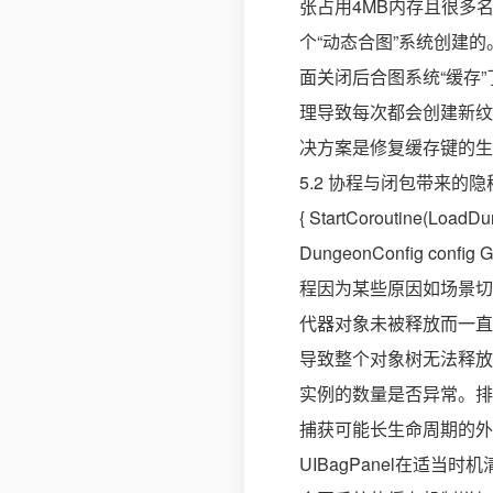
张占用4MB内存且很多名
个“动态合图”系统创建的。
面关闭后合图系统“缓存
理导致每次都会创建新纹
决方案是修复缓存键的生
5.2 协程与闭包带来的隐秘
{ StartCoroutine(LoadD
DungeonConfig config G
程因为某些原因如场景切换被S
代器对象未被释放而一直存
导致整个对象树无法释放。Mem
实例的数量是否异常。排查
捕获可能长生命周期的外
UIBagPanel在适