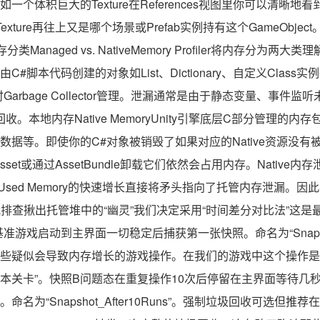
个体积巨大的Texture在References视图里你可以清晰地看到是
个Texture再往上又是哪个场景或Prefab实例持有这个GameObj
类Managed vs. NativeMemory Profiler将内存分为
ory由C#脚本代码创建的对象如List、Dictionary、自定义Cla
行时Garbage Collector管理。泄漏通常是由于静态变量、事
。本地内存Native MemoryUnity引擎底层C部分管理的
据等。即使你的C#对象被销毁了如果对应的Native资源没有被正
oadAsset或通过AssetBundle卸载它们依然会占用内存。Nati
Used Memory的快速增长直接将矛头指向了托管内存泄漏。
战排查揪出托管堆中的“幽灵”我们决定采用“时间差分对比法”这
基准游戏启动到主界面一切稳定后捕获第一张快照。命名为“Snapsho
些疑似会导致内存增长的游戏操作。在我们的游戏中这个操作是
副本关卡”。快照B问题态在重复操作10次后停留在主界面等待几
名为“Snapshot_After10Runs”。强制垃圾回收可选但