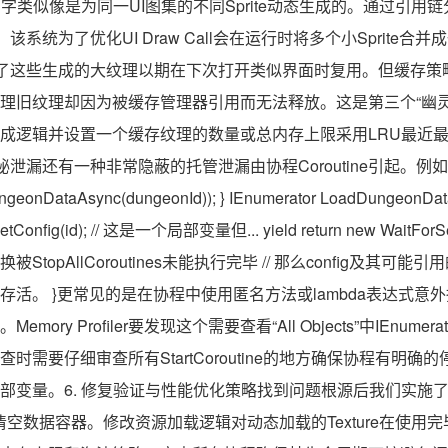
字类似像是为同一UI图集的不同Sprite动态生成的。通过引用
该系统为了优化UI Draw Call会在运行时将多个小Sprite合
”了这些生成的大纹理以期在下次打开类似界面时复用。但缓存策略
理旧纹理却因为被缓存管理器引用而无法释放。这是第三个“幽灵
成逻辑并设置一个缓存纹理的数量或总内存上限采用LRU最近
泄漏还有一种非常隐蔽的托管泄漏由协程Coroutine引起。例如void O
ungeonDataAsync(dungeonId)); } IEnumerator LoadDungeonDataA
etConfig(id); // 这是一个局部变量但... yield return new WaitForSec
topAllCoroutines未能执行完毕 // 那么config及其
活。 }更常见的是在协程中使用匿名方法或lambda表达式意外捕
ory Profiler要发现这个需要查看“All Objects”中IEnum
时需要仔细审查所有StartCoroutine的地方确保协程有明
部变量。6. 修复验证与性能优化策略找到问题根源后我们实施
当时机清空数据容器。修改资源加载逻辑对动态加载的Texture在使