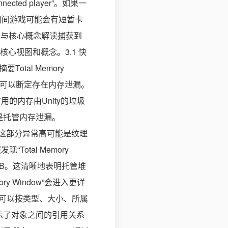
ected player”。如果一
秒期间游戏可能会有短暂卡
析与核心概念解读捕获到
核心视图和概念。3.1 快
tal Memory
本可以断定存在内存泄漏。
占用的内存由Unity的垃圾
释放是托管内存泄漏。
等。如果这部分异常高可能是纹理
tal Memory
300MB。这清晰地表明托管堆
y Window”会进入更详
对象可以按类型、大小、所属
展示了对象之间的引用关系