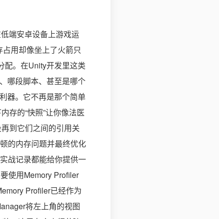
反馈在低端安卓设备上游戏运
存占用却像坐上了火箭只
。在Unity开发里这类
ab、哪段脚本、甚至是哪个
捉鬼”利器。它不再是那个简单
下内存的“快照”让你像法医
段再到它们之间的引用关
戏卡顿的内存问题并最终优化
实战记录都能给你提供一
mory Profiler
mory Profiler已经作为
e Manager将左上角的视图