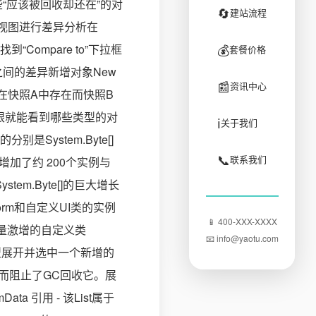
认那些“应该被回收却还在”的对
🔄
建站流程
f视图进行差异分析在
💰
找到“Compare to”下拉框
套餐价格
快照之间的差异新增对象New
📰
资讯中心
在快照A中存在而快照B
一眼就能看到哪些类型的对
ℹ️
关于我们
是System.Byte[]
📞
联系我们
form(增加了约 200个实例与
ystem.Byte[]的巨大增长
orm和自定义UI类的实例
📱 400-XXX-XXXX
数量激增的自定义类
📧 info@yaotu.com
mData类型展开并选中一个新增的
用着从而阻止了GC回收它。展
Data 引用 - 该List属于