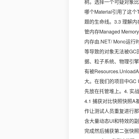
树。选择一个可疑对象比如一
哪个Material引用了这
题的生命线。3.3 理解内存分
管内存Managed Mem
内存由.NET/ Mono运
等导致的对象无法被GC回收
据、粒子系统、物理引擎数
有被Resources.Unl
大。在我们的项目中GC 
先放在托管堆上。4. 实
4.1 捕获对比快照快照A
作让测试人员重复进行那
含大量动态UI和特效的
完成然后捕获第二张快照。命