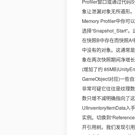
Profiler窗口或通过代
象让泄漏对象无所遁形。不
Memory Profiler中
选择“Snapshot_St
在快照B中存在而快照A
中没有的对象。这通常是我
象在两次快照期间净增长得最多
(增加了约 85MB)UnityEn
GameObject对应)一些自
非常可疑它往往是纹理数据、
数只增不减明确指向了这
UIInventoryItemDa
实例。切换到“Referen
开引用树。我们发现引用路径是某个U