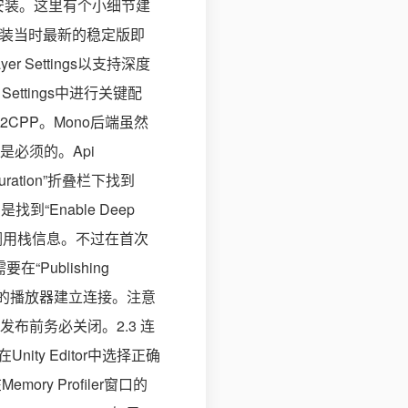
filer”并安装。这里有个小细节建
c1安装当时最新的稳定版即
er Settings以支持深度
ttings中进行关键配
保选择IL2CPP。Mono后端虽然
是必须的。Api
iguration”折叠栏下找到
的是找到“Enable Deep
的调用栈信息。不过在首次
Publishing
r与设备上的播放器建立连接。注意
布前务必关闭。2.3 连
y Editor中选择正确
mory Profiler窗口的