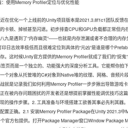
近在优化一个上线前的Unity项目版本是2021.3.8f1c1团队
的卡顿、掉帧甚至闪退。初步排查CPU和GPU负载都正常但内
八九是遇到了“内存幽灵”——也就是内存泄漏或者不合理的内存分配
和打印日志效率极低而且很难定位到具体的“元凶”是谁是哪个Pref
这时候Unity官方提供的Memory Profiler就成了我们的“
的内存标签页而是一个独立的、功能强大的深度分析工具。它能帮你拍
一个对象从托管堆的C#对象到Native堆的纹理、网格、音频片
就是记录我们如何利用Memory Profiler一步步揪出导致游
正在被内存问题困扰的开发者还是想提前掌握性能调优技巧这篇
操作步骤。2. 工具准备与环境搭建工欲善其事必先利其器。要使用Me
.1 安装Memory Profiler Package在Unity 2021.3中Me
的一个官方包提供。打开Package Manager窗口Window Packag