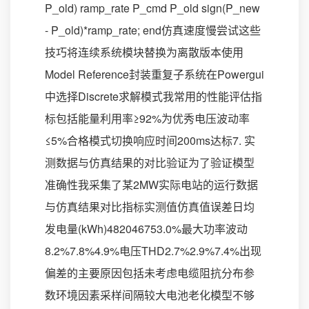
P_old) ramp_rate P_cmd P_old sign(P_new
- P_old)*ramp_rate; end仿真速度慢尝试这些
技巧将连续系统模块替换为离散版本使用
Model Reference封装重复子系统在Powergui
中选择Discrete求解模式我常用的性能评估指
标包括能量利用率≥92%为优秀电压波动率
≤5%合格模式切换响应时间200ms达标7. 实
测数据与仿真结果的对比验证为了验证模型
准确性我采集了某2MW实际电站的运行数据
与仿真结果对比指标实测值仿真值误差日均
发电量(kWh)482046753.0%最大功率波动
8.2%7.8%4.9%电压THD2.7%2.9%7.4%出现
偏差的主要原因包括未考虑电缆阻抗分布参
数环境因素采样间隔较大电池老化模型不够