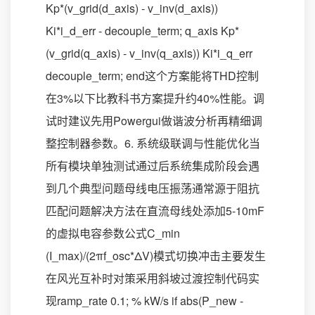
Kp*(v_grid(d_axis) - v_inv(d_axis))
Ki*i_d_err - decouple_term; q_axis Kp*
(v_grid(q_axis) - v_inv(q_axis)) Ki*i_q_err
decouple_term; end这个方案能将THD控制
在3%以下比教科书方案提升约40%性能。调
试时建议先用Powergui做谐波分析再精细调
整控制器参数。6. 系统级联调与性能优化当
所有模块单独测试通过后系统集成阶段会遇
到几个典型问题母线电压振荡通常源于阻抗
匹配问题解决方法在直流母线处添加5-10mF
的虚拟电容参数公式C_min
(I_max)/(2πf_osc*ΔV)模式切换冲击主要发生
在风光互补时对策采用斜坡过渡控制代码实
现ramp_rate 0.1; % kW/s if abs(P_new -