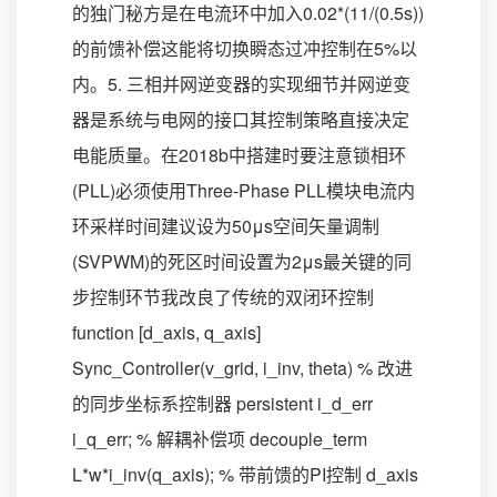
的独门秘方是在电流环中加入0.02*(11/(0.5s))
的前馈补偿这能将切换瞬态过冲控制在5%以
内。5. 三相并网逆变器的实现细节并网逆变
器是系统与电网的接口其控制策略直接决定
电能质量。在2018b中搭建时要注意锁相环
(PLL)必须使用Three-Phase PLL模块电流内
环采样时间建议设为50μs空间矢量调制
(SVPWM)的死区时间设置为2μs最关键的同
步控制环节我改良了传统的双闭环控制
function [d_axis, q_axis]
Sync_Controller(v_grid, i_inv, theta) % 改进
的同步坐标系控制器 persistent i_d_err
i_q_err; % 解耦补偿项 decouple_term
L*w*i_inv(q_axis); % 带前馈的PI控制 d_axis