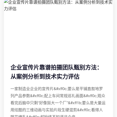
企业宣传片靠谱拍摄团队甄别方法：
从案例分析到技术实力评估
一家制造业企业的宣传片&#xff0c;要么是平铺直叙地罗
列产品参数&#xff0c;配上车间常规巡礼画面&#xff0c;观众
看完后脑中只剩“好像挺大一个厂”&#xff1b;要么是大量运
用炫酷的三维动画与实拍片段生硬混剪&#xff0c;看得人
眼花缭乱&#xff0c;却始终不知道这个产…