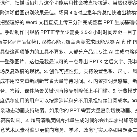
课件、扫描版幻灯片这个功能实用性会被直接拉满。当然也要客
降清晰截图识别效果最佳。场景 4临时应急年终总结快速出稿
整理好的 Word 文档直接上传三分钟完成整套 PPT 生成基
手动制作同规格 PPT正常至少需要 2.5-3 小时时间差距一
刻意美化✅产品优势1. 双核心能力覆盖两类需求既能从零 AI 创作 
备这两项能力的工具不算多。大部分产品只专注 AI 生成忽略存
一整张图片。这也是我最认可的一点导出 PPTX 之后文字、形
场反复改稿的现状。3. 创作可控性强。支持设置色系、尺寸、
成不用整套重新刷新节省大量等待时间。4. 内置提词灵感库。
务、答辩、课件场景关键词直接复制降低上手门槛。5. 计费模
度偶尔使用的用户可以按需消耗积分不用承担持续订阅成本。❌
 复杂动态动画支持较弱。如果你的 PPT 需要大量复杂切换动画
制作高阶动画。2. 超高清晰度图片批量生成时偶尔会出现素材加
 创意艺术风素材偏少更偏向商务、学术、政务写实风格如果想要二