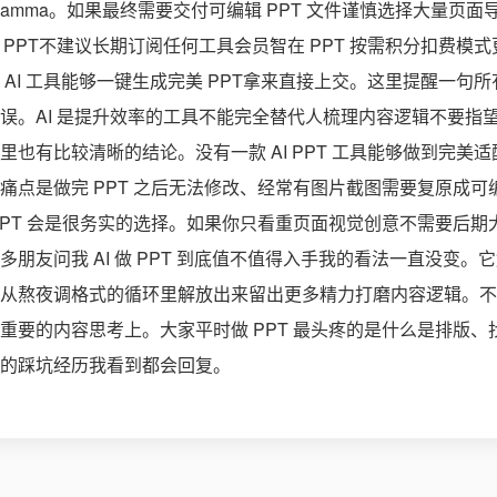
amma。如果最终需要交付可编辑 PPT 文件谨慎选择大量页面导
 份 PPT不建议长期订阅任何工具会员智在 PPT 按需积分扣费
AI 工具能够一键生成完美 PPT拿来直接上交。这里提醒一句所有
误。AI 是提升效率的工具不能完全替代人梳理内容逻辑不要指
里也有比较清晰的结论。没有一款 AI PPT 工具能够做到完美
痛点是做完 PPT 之后无法修改、经常有图片截图需要复原成可
PPT 会是很务实的选择。如果你只看重页面视觉创意不需要后
朋友问我 AI 做 PPT 到底值不值得入手我的看法一直没变
从熬夜调格式的循环里解放出来留出更多精力打磨内容逻辑。不
重要的内容思考上。大家平时做 PPT 最头疼的是什么是排版
的踩坑经历我看到都会回复。