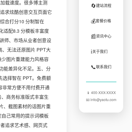
影响加载速度。很多博主测
🔄
建站流程
追求炫酷创意交互页面它
💰
套餐价格
合打分10 分制智在
土化适配8.3 分模板丰富度
📰
资讯中心
行政讲师、市场从业者创意设
高、无法还原图片 PPT大
ℹ️
关于我们
会员缺少图片重建能力风格容
📞
联系我们
色功能差异化不足。五、分
先选择智在 PPT。免费额
内容非常方便不用付费开通
📱 400-XXX-XXXX
政务、商务标准版式丰富生
📧 info@yaotu.com
 图片、截图素材的话图片重
沉淀自己常用的提示词模板
业者追求艺术感、网页式