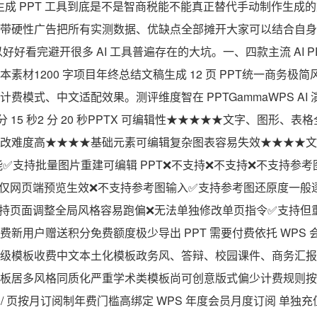
 生成 PPT 工具到底是不是智商税能不能真正替代手动制作生
带硬性广告把所有实测数据、优缺点全部摊开大家可以结合自身
以好好看完避开很多 AI 工具普遍存在的大坑。一、四款主流 AI 
素材1200 字项目年终总结文稿生成 12 页 PPT统一商务极
费模式、中文适配效果。测评维度智在 PPTGammaWPS AI
2 秒3 分 15 秒2 分 20 秒PPTX 可编辑性★★★★★文字、图形
改难度高★★★★基础元素可编辑复杂图表容易失效★★★★文
 功能✅支持批量图片重建可编辑 PPT❌不支持❌不支持❌不支持参考
仅网页端预览生效❌不支持参考图输入✅支持参考图还原度一般
持页面调整全局风格容易跑偏❌无法单独修改单页指令✅支持但
新用户赠送积分免费额度极少导出 PPT 需要付费依托 WPS
级模板收费中文本土化模板政务风、答辩、校园课件、商务汇报
板居多风格同质化严重学术类模板尚可创意版式偏少计费规则按积
 积分 / 页按月订阅制年费门槛高绑定 WPS 年度会员月度订阅 单