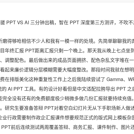
T 折磨得够呛相信不少人和我有一模一样的处境。先简单聊聊我
目年终汇报 PPT距离汇报只剩一个晚上。那天我从晚上七点坐
、调整配色。最后做出来的成品页面拥挤、配色杂乱文字堆在一
看起来廉价逻辑分层模糊需要大幅度整改。那段时间我就在想明
在排版美化这种重复性工作上之后我陆续尝试了 Gamma、WP
主流的 AI PPT 工具。有的设计好看但是中文适配拉胯导出 PPT
 功能完全没有还有的免费额度极少稍微多做几份汇报就要持续充
。研究生要准备答辩 PPT对着空白幻灯片无从下手职场新人做
出手企业行政需要制作政企汇报课件想要规范正式的版式网上模板
 PPT前后连续测试两周覆盖答辩、商务汇报、课件制作、图片还原