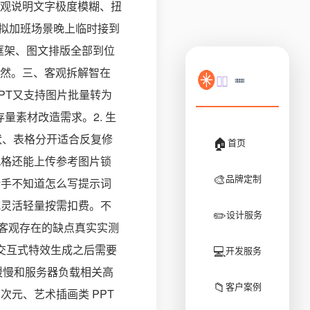
观说明文字极度模糊、扭
模拟加班场景晚上临时接到
础框架、图文排版全部到位
目了然。三、客观拆解智在
PPT又支持图片批量转为
量素材改造需求。2. 生
状、表格分开适合反复修
🏠
首页
风格还能上传参考图片锁
🎨
品牌定制
新手不知道怎么写提示词
式灵活轻量按需扣费。不
✏️
设计服务
客观存在的缺点真实实测
💻
、交互式特效生成之后需要
开发服务
载缓慢和服务器负载相关高
📁
客户案例
次元、艺术插画类 PPT