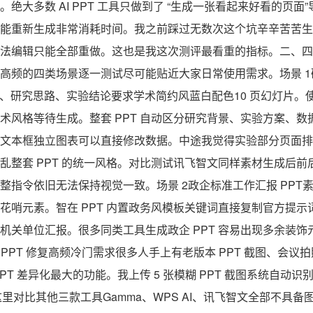
绝大多数 AI PPT 工具只做到了 “生成一张看起来好看的页面
能重新生成非常消耗时间。我之前踩过无数次这个坑辛辛苦苦生成
法编辑只能全部重做。这也是我这次测评最看重的指标。二、四
高频的四类场景逐一测试尽可能贴近大家日常使用需求。场景 
摘要、研究思路、实验结论要求学术简约风蓝白配色10 页幻灯片。使
术风格等待生成。整套 PPT 自动区分研究背景、实验方案、
文本框独立图表可以直接修改数据。中途我觉得实验部分页面排
乱整套 PPT 的统一风格。对比测试讯飞智文同样素材生成后
整指令依旧无法保持视觉一致。场景 2政企标准工作汇报 PPT
花哨元素。智在 PPT 内置政务风模板关键词直接复制官方提
机关单位汇报。很多同类工具生成政企 PPT 容易出现多余装
 PPT 修复高频冷门需求很多人手上有老版本 PPT 截图、会
PT 差异化最大的功能。我上传 5 张模糊 PPT 截图系统自动
这里对比其他三款工具Gamma、WPS AI、讯飞智文全部不具备图