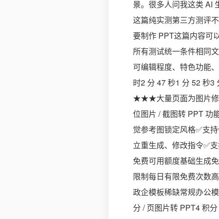
景。很多人问我这类 AI
这篇纯实测第三方测评不
要制作 PPT这篇内容可
所有测试统一条件相同文本
可编辑程度、特色功能、计
时2 分 47 秒1 分 5
★★★大量页面为图片修
位图片 / 截图转 PPT
觉参考图锁定风格✅支持
立重生成、修改指令✅支
免费可用额度基础生成免费
限制每日有限免费次数高
政企模板稀缺常规办公模
分 / 页图片转 PPT4