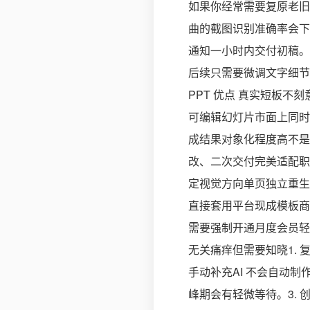
如果你经常需要复原老旧
曲的截图识别准确率会下
通知一小时内交付初稿。把
后续只需要微调文字细节。
PPT 优点 真实短板不
可编辑幻灯片市面上同时具
成结果对象化程度高不是
改、二次交付完美适配职
定视觉方向单页独立重生
直接套用平台现成模板商
需要强制开通月度会员轻
无关痛痒但需要知晓1.
手动补充AI 不会自动
峰期会有轻微等待。3.