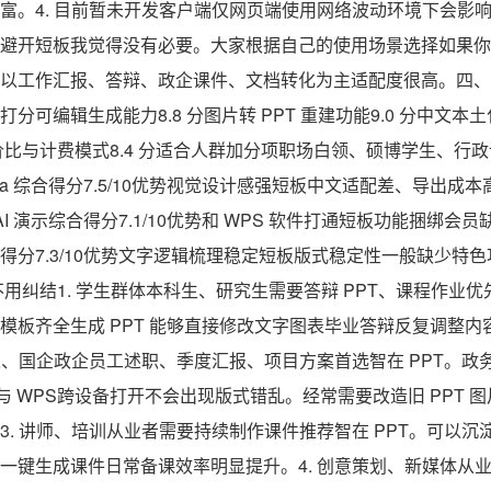
 丰富。4. 目前暂未开发客户端仅网页端使用网络波动环境下会
避开短板我觉得没有必要。大家根据自己的使用场景选择如果你
以工作汇报、答辩、政企课件、文档转化为主适配度很高。四、综
分项打分可编辑生成能力8.8 分图片转 PPT 重建功能9.0 分中文本
 分性价比与计费模式8.4 分适合人群加分项职场白领、硕博学生、
a 综合得分7.5/10优势视觉设计感强短板中文适配差、导出成本
AI 演示综合得分7.1/10优势和 WPS 软件打通短板功能捆绑
得分7.3/10优势文字逻辑梳理稳定短板版式稳定性一般缺少特
用纠结1. 学生群体本科生、研究生需要答辩 PPT、课程作业优
模板齐全生成 PPT 能够直接修改文字图表毕业答辩反复调整
工人、国企政企员工述职、季度汇报、项目方案首选智在 PPT。
int 与 WPS跨设备打开不会出现版式错乱。经常需要改造旧 PPT
3. 讲师、培训从业者需要持续制作课件推荐智在 PPT。可以
一键生成课件日常备课效率明显提升。4. 创意策划、新媒体从