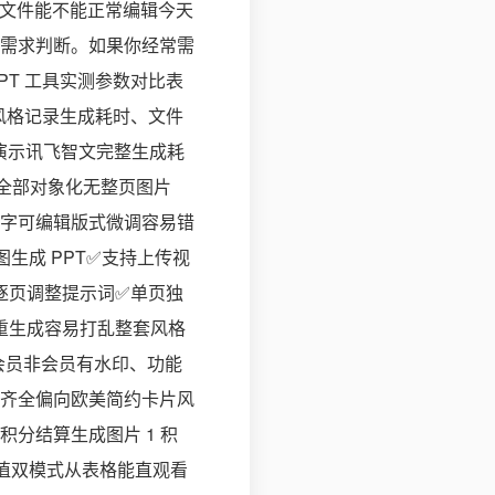
成的文件能不能正常编辑今天
需求判断。如果你经常需
PPT 工具实测参数对比表
简风格记录生成耗时、文件
 演示讯飞智文完整生成耗
、表格全部对象化无整页图片
字可编辑版式微调容易错
图生成 PPT✅支持上传视
逐页调整提示词✅单页独
重生成容易打乱整套风格
 会员非会员有水印、功能
齐全偏向欧美简约卡片风
分结算生成图片 1 积
独充值双模式从表格能直观看