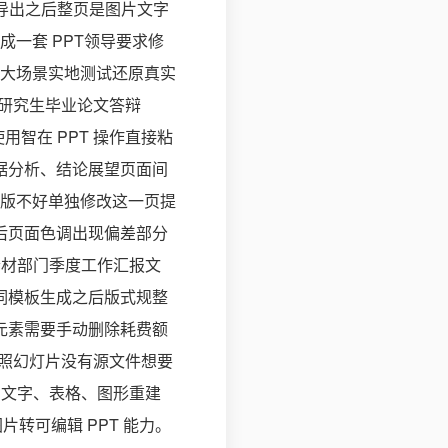
”导出之后整页是图片文字
一套 PPT领导要求修
大场景实地测试还原真实
1研究生毕业论文答辩
用智在 PPT 操作直接粘
数据分析、结论展望页面间
版不好单独修改这一页提
前后页面色调出现偏差部分
素材部门季度工作汇报文
示词模板生成之后版式规整
饰元素需要手动删除耗费额
议拍照幻灯片没有源文件想要
识别文字、表格、图形重建
片转可编辑 PPT 能力。