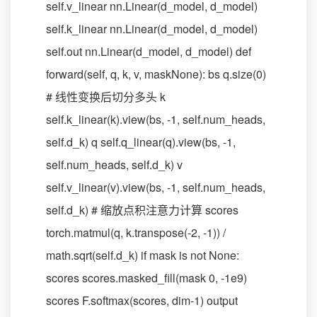
self.v_linear nn.Linear(d_model, d_model)
self.k_linear nn.Linear(d_model, d_model)
self.out nn.Linear(d_model, d_model) def
forward(self, q, k, v, maskNone): bs q.size(0)
# 线性变换后切分多头 k
self.k_linear(k).view(bs, -1, self.num_heads,
self.d_k) q self.q_linear(q).view(bs, -1,
self.num_heads, self.d_k) v
self.v_linear(v).view(bs, -1, self.num_heads,
self.d_k) # 缩放点积注意力计算 scores
torch.matmul(q, k.transpose(-2, -1)) /
math.sqrt(self.d_k) if mask is not None:
scores scores.masked_fill(mask 0, -1e9)
scores F.softmax(scores, dim-1) output