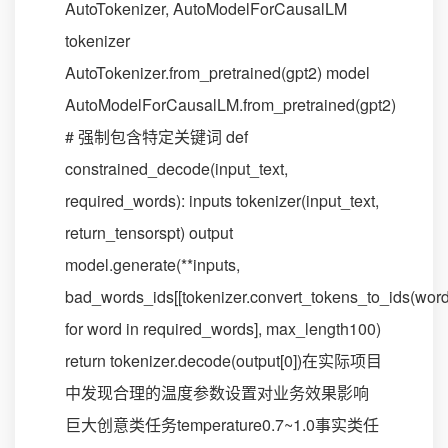
AutoTokenizer, AutoModelForCausalLM
tokenizer
AutoTokenizer.from_pretrained(gpt2) model
AutoModelForCausalLM.from_pretrained(gpt2)
# 强制包含特定关键词 def
constrained_decode(input_text,
required_words): inputs tokenizer(input_text,
return_tensorspt) output
model.generate(**inputs,
bad_words_ids[[tokenizer.convert_tokens_to_ids(word
for word in required_words], max_length100)
return tokenizer.decode(output[0])在实际项目
中发现合理的温度参数设置对业务效果影响
巨大创意类任务temperature0.7~1.0事实类任