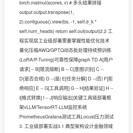
torch.matmul(scores, v) # 多头结果拼接
output output.transpose(1,
2).contiguous().view(bs, -1, self.d_k *
self.num_heads) return self.out(output)2.2 工
程实现层工业级部署需要掌握性能优化技术
量化压缩AWQ/GPTQ动态批处理持续预训练
(LoRA/P-Tuning)可靠性保障graph TD A[用户
请求] -- B[限流熔断] B -- C[意图识别] C --
D{是否合规} D --|是| E[任务分解] D --|否| F[拒
绝响应] E -- G[工具调用] G -- H[结果验证] H --
I[格式转换] I -- J[响应输出]关键工具链部署框
架vLLM/TensorRT-LLM监控系统
PrometheusGrafana测试工具Locust压力测试
3. 工业级部署实战3.1 典型架构设计金融领域