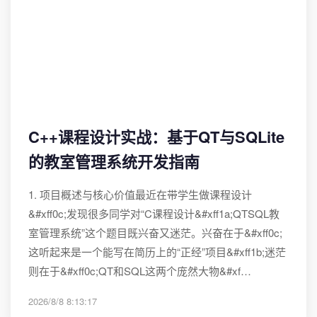
C++课程设计实战：基于QT与SQLite
的教室管理系统开发指南
1. 项目概述与核心价值最近在带学生做课程设计
&#xff0c;发现很多同学对“C课程设计&#xff1a;QTSQL教
室管理系统”这个题目既兴奋又迷茫。兴奋在于&#xff0c;
这听起来是一个能写在简历上的“正经”项目&#xff1b;迷茫
则在于&#xff0c;QT和SQL这两个庞然大物&#xf…
2026/8/8 8:13:17