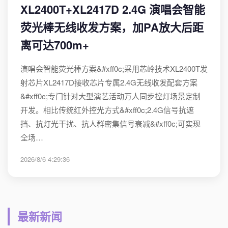
XL2400T+XL2417D 2.4G 演唱会智能
荧光棒无线收发方案，加PA放大后距
离可达700m+
演唱会智能荧光棒方案&#xff0c;采用芯岭技术XL2400T发
射芯片XL2417D接收芯片专属2.4G无线收发配套方案
&#xff0c;专门针对大型演艺活动万人同步控灯场景定制
开发。相比传统红外控光方式&#xff0c;2.4G信号抗遮
挡、抗灯光干扰、抗人群密集信号衰减&#xff0c;可实现
全场…
2026/8/6 4:29:36
最新新闻